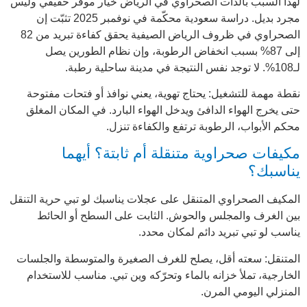
لهذا السبب بالذات الصحراوي في الرياض خيار موفر حقيقي وليس
مجرد بديل.
دراسة سعودية محكّمة
في نوفمبر 2025 تثبّت إن
الصحراوي في ظروف الرياض الصيفية يحقق كفاءة تبريد من 82
إلى 87% بسبب انخفاض الرطوبة، وإن نظام الطورين يصل
لـ108%. لا توجد نفس النتيجة في مدينة ساحلية رطبة.
نقطة مهمة للتشغيل: يحتاج تهوية، يعني نوافذ أو فتحات مفتوحة
حتى يخرج الهواء الدافئ ويدخل الهواء البارد. في المكان المغلق
محكم الأبواب، الرطوبة ترتفع والكفاءة تنزل.
مكيفات صحراوية متنقلة أم ثابتة؟ أيهما
يناسبك؟
المكيف الصحراوي المتنقل على عجلات يناسبك لو تبي حرية التنقل
بين الغرف والمجلس والحوش. الثابت على السطح أو الحائط
يناسب لو تبي تبريد دائم لمكان محدد.
المتنقل: سعته أقل، يصلح للغرف الصغيرة والمتوسطة والجلسات
الخارجية، تملأ خزانه بالماء وتحرّكه وين تبي. مناسب للاستخدام
المنزلي اليومي المرن.