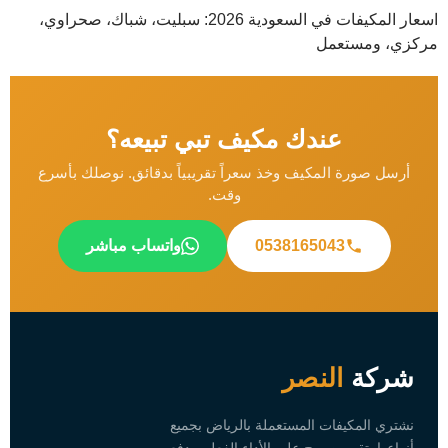
اسعار المكيفات في السعودية 2026: سبليت، شباك، صحراوي،
مركزي، ومستعمل
عندك مكيف تبي تبيعه؟
أرسل صورة المكيف وخذ سعراً تقريبياً بدقائق. نوصلك بأسرع
وقت.
0538165043
واتساب مباشر
شركة
النصر
نشتري المكيفات المستعملة بالرياض بجميع