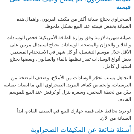
قيمته
الصحراوي يحتاج صيانة أكثر من مكيف الفريون، وإهمال هذه
الصيانة يخفض قيمته عند البيع بشكل ملحوظ.
صيانة شهرية لازمة وفق وزارة الطاقة الأمريكية: فحص الوسادات
والفلاتر والخزان والمضخة. الوسادات تحتاج استبدال مرتين على
الأقل خلال موسم التشغيل، أو كل شهر في الاستخدام المستمر.
بعض أنواع الوسادات تقدر تنظفها بالماء والصابون، وبعضها يحتاج
استبدال كامل.
التجاهل يسبب تحجّر الوسادات من الأملاح، وضعف المضخة من
الترسبات، وانخفاض كفاءة التبريد. الصحراوي اللي ما اتصان صيانته
يبيّن من لحظة الفحص، وسعره ينزل أو يُرفض عند البيع للموسم
القادم.
لو تريد تحافظ على قيمة جهازك للبيع في الصيف القادم، ابدأ
الصيانة من الآن.
أسئلة شائعة عن المكيفات الصحراوية