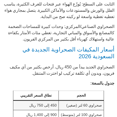
الثابت على السطح: يُوزّع الهواء عبر فتحات للغرف الكثيرة، يناسب
الفلل والورش والمستودعات والأماكن الكبيرة. يتصل بمجاري هواء
تعطيه تغطية واسعة لو ركبته صح من البداية.
الصحراوي الصناعي/المركزي: وحدات كبيرة للمساحات الضخمة
كالمصانع والأسواق والمباني التجارية، تغطي مئات الأمتار بكفاءة
عالية واستهلاك كهرباء أقل بكثير من المركزي الفريون.
أسعار المكيفات الصحراوية الجديدة في
السعودية 2026
الصحراوي الجديد يبدأ من 450 ريال، أرخص بكثير من أي مكيف
فريون، وبدون أي تكلفة تركيب لو اخترت المتنقل.
جدول بالسعة:
الحجم
نطاق السعر التقريبي
صحراوي 60 لتر (صغير)
450 إلى 750 ريال
صحراوي 100 لتر (متوسط)
900 إلى 1,400 ريال