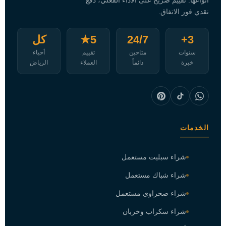
أنواعها. تقييم صريح على الأداء الفعلي، دفع
نقدي فور الاتفاق.
3+
24/7
5★
كل
سنوات
متاحين
تقييم
أحياء
خبرة
دائماً
العملاء
الرياض
الخدمات
شراء سبليت مستعمل
شراء شباك مستعمل
شراء صحراوي مستعمل
شراء سكراب وخربان