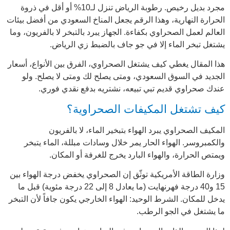
مجرد بديل رخيص.
رطوبة الرياض
تنزل لـ10% أو أقل في ذروة
الحرارة النهارية، وهذا الرقم يجعل المناخ السعودي من أفضل بيئات
العالم لعمل الصحراوي بكفاءة. الجهاز يبرد بالتبخر لا بالفريون، وما
يشتغل تبخر الماء إلا في جو جاف بالضبط زي الرياض.
هذا المقال يغطي كيف يشتغل الصحراوي، الفرق بين الأنواع، أسعار
الجديد في السوق السعودي، ومتى يصلح لك ومتى لا يصلح. ولو
عندك صحراوي قديم تبي تبيعه، نشتريه بدفع نقدي فوري.
كيف تشتغل المكيفات الصحراوية؟
المكيف الصحراوي يبرد الهواء بتبخير الماء، لا بالفريون
والكمبروسر. الهواء الحار يمر خلال وسادات مبللة، الماء يتبخر
ويمتص الحرارة، والهواء البارد يخرج للغرفة أو المكان.
وزارة الطاقة الأمريكية
توثّق إن الصحراوي يخفض درجة الهواء بين
15 و40 درجة فهرنهايت (ما يعادل 8 إلى 22 درجة مئوية) قبل ما
يدخل للمكان. الشرط الوحيد: الهواء الخارجي يكون جافاً لأن التبخر
ما يشتغل في الجو الرطب.