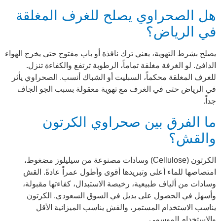
هل الصحراوي يصلح للغرف المغلقة
في الرياض؟
يصلح بشرط التهوية، يعني ترك نافذة أو باب مفتوح حتى يخرج الهواء
الدافئ. لو الغرفة مغلقة تماماً، الرطوبة ترتفع والكفاءة تنزل.
للغرف المغلقة محكماً، السبليت أو الشباك أنسب. الصحراوي يأثر
في الرياض حتى في الغرف مع تهوية معقولة بسبب الجو الجاف
جداً.
ما الفرق بين صحراوي الكرتون
والقش؟
الكرتون (Cellulose) وسادات مصنوعة من سيليلوز مضغوط،
امتصاصها للماء أعلى وتبريدها أقوى وأطول عمراً عادةً. القش
وسادات من ألياف طبيعية، رخيصة الاستبدال، كفاءتها مقبولة،
وأسهل في الحصول على بديل في السوق السعودي. الكرتون
يناسب الاستخدام المستمر، والقش يناسب الميزانية الأقل
والاستخدام الموسمي.