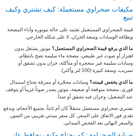
مكيفات صحراوي مستعملة: كيف تشتري وكيف
تبيع
قيمة الصحراوي المستعمل تعتمد على حالة موتوره وأداء المضخة
ونظافة الوسادات وسعة الخزان، لا على شكله الخارجي.
ما الذي يرفع قيمة الصحراوي المستعمل؟
موتور يشتغل بدون
اهتزاز أو صوت غير طبيعي، مضخة ماء سليمة تضخ بانتظام،
وسادات سليمة غير متحجرة أو متآكلة، خزان بدون تشقق أو
تسريب، وسعة كبيرة (100 لتر وأكثر).
ما الذي يخفض قيمته؟
وسادات محجّرة أو ممزقة تحتاج استبدال
فوري، مضخة متوقفة أو ضعيفة، موتور يصدر صوتاً غريباً أو يتوقف
عند التشغيل، وخزان فيه تشقق أو صدأ.
نشتري
صحراوي مستعمل
متنقلاً كان أم ثابتاً، بجميع الأحجام، وندفع
نقدي فور الاتفاق على السعر. كل سعر مبدئي تقريبي من الصور،
والسعر النهائي بعد الفحص الميداني.
صيانة الصحراوي: كم يحتاج وكيف تحافظ على